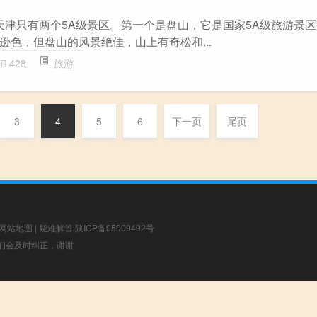
前天津只有两个5A级景区。第一个是盘山，它是国家5A级旅游景
逊色，但盘山的风景绝佳，山上有奇松和...
428
旅游
3
4
5
6
下一页
尾页
网站地图
|
疑难解答
陕ICP备05009492号
，我们会及时纠正，谢谢