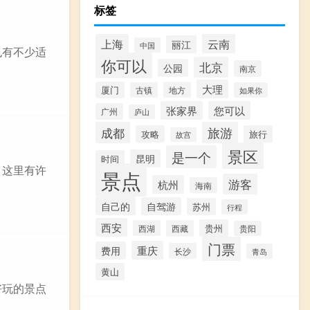
标签
上海
云南
丽江
中国
也有不少适
你可以
北京
公园
南京
大理
厦门
地方
古镇
如果你
张家界
您可以
广州
庐山
成都
旅游
攻略
旅行
故宫
景区
是一个
昆明
时间
，这里有许
景点
游客
杭州
海南
自己的
自驾游
苏州
行程
西安
贵州
西湖
西藏
贵阳
门票
重庆
费用
长沙
青岛
黄山
好玩的景点