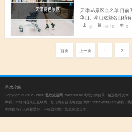
天津5A景区全名单 目
华山、泰山这些名山稍有
tjt
04-10
0
首页
上一页
1
2
游戏攻略
Copyright © 2012 - 2026
北欧旅游网
Powered by
网站分类目录
|
精选推荐文章
|
声明：本站内容来自互联网，如信息有错误可发邮件到f_fb#foxmail.com说明
本站仅为个人兴趣爱好，不接盈利性广告及商业合作