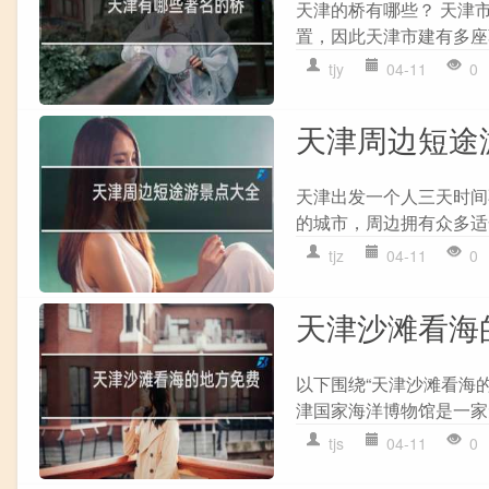
天津的桥有哪些？ 天津
置，因此天津市建有多座著
tjy
04-11
0
天津周边短途
天津出发一个人三天时间
的城市，周边拥有众多适
tjz
04-11
0
天津沙滩看海
以下围绕“天津沙滩看海的
津国家海洋博物馆是一家
tjs
04-11
0