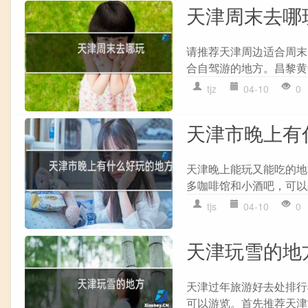
天津周末去哪
请推荐天津周边适合周末
合自驾游的地方。昌黎黄
tjz
04-10
0
天津市晚上有
天津晚上能玩又能吃的地
多咖啡馆和小酒吧，可以
tjs
04-10
0
天津玩雪的地
天津过年旅游好去处排行
可以游览。首先推荐天津