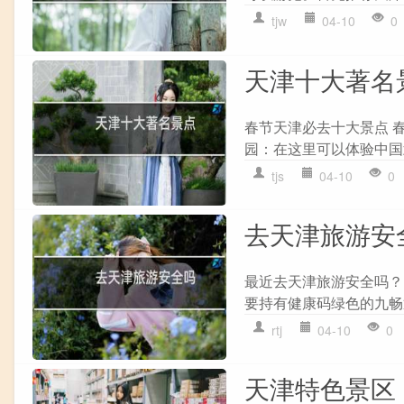
tjw
04-10
0
天津十大著名
春节天津必去十大景点 
园：在这里可以体验中国武
tjs
04-10
0
去天津旅游安
最近去天津旅游安全吗？
要持有健康码绿色的九畅
rtj
04-10
0
天津特色景区