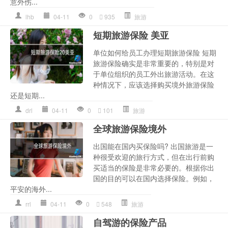
意外伤...
lhb
04-11
0
935
旅游
短期旅游保险 美亚
单位如何给员工办理短期旅游保险 短期
旅游保险确实是非常重要的，特别是对
于单位组织的员工外出旅游活动。在这
种情况下，应该选择购买境外旅游保险
还是短期...
drl
04-11
0
101
旅游
全球旅游保险境外
出国能在国内买保险吗? 出国旅游是一
种很受欢迎的旅行方式，但在出行前购
买适当的保险是非常必要的。根据你出
国的目的可以在国内选择保险。例如，
平安的海外...
rrl
04-11
0
548
旅游
自驾游的保险产品