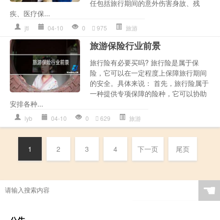
任包括旅行期间的意外伤害身故、残
疾、医疗保...
jtl
04-10
0
975
旅游
旅游保险行业前景
旅行险有必要买吗? 旅行险是属于保
险，它可以在一定程度上保障旅行期间
的安全。具体来说： 首先，旅行险属于
一种提供专项保障的险种，它可以协助
安排各种...
lyb
04-10
0
629
旅游
1
2
3
4
下一页
尾页
☚