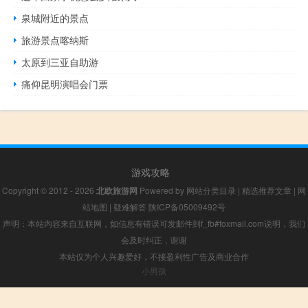
泉城附近的景点
旅游景点喀纳斯
太原到三亚自助游
痛仰昆明演唱会门票
游戏攻略
Copyright © 2012 - 2026
北欧旅游网
Powered by
网站分类目录
|
精选推荐文章
|
网
站地图
|
疑难解答
陕ICP备05009492号
声明：本站内容来自互联网，如信息有错误可发邮件到f_fb#foxmail.com说明，我们
会及时纠正，谢谢
本站仅为个人兴趣爱好，不接盈利性广告及商业合作
小男孩