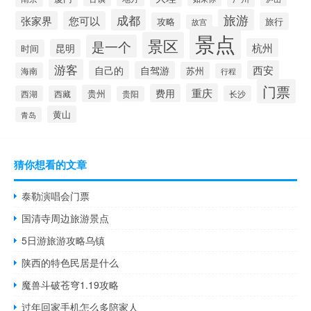
成都
旅游
张家界
您可以
攻略
旅行
故宫
景点
景区
是一个
杭州
昆明
时间
游客
自己的
西安
自驾游
苏州
海南
行程
门票
重庆
费用
贵州
西湖
西藏
长沙
贵阳
黄山
青岛
猜你想看的文章
泰勒演唱会门票
国清寺周边旅游景点
5日游旅游攻略乌镇
陕西的特色民居是什么
魔兽斗破苍穹1.19攻略
过年回家手机怎么多陪家人