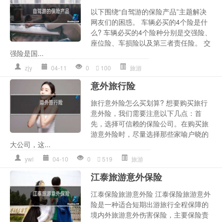
以下围绕“自驾游的保险产品”主题解决
网友们的困惑。 车辆必买的4个险是什
么? 车辆必买的4个险种分别是交强险、
座位险、车损险以及第三者责任险。 交
强险是国...
zjy
04-11
0
100
旅游
意外旅行险
旅行意外险怎么买划算? 想要购买旅行
意外险，我们需要注意以下几点：首
先，选择可信赖的保险公司。在购买旅
游意外险时，尽量选择那些家喻户晓的
大公司，这...
ywl
04-10
0
519
旅游
江泰旅游意外保险
江泰保险旅游意外险 江泰保险旅游意外
险是一种适合短期出游旅行全程保障的
境内外旅游意外伤害保险，主要保险责