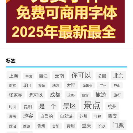
标签
你可以
北京
上海
云南
丽江
公园
中国
大理
南京
厦门
地方
广州
古镇
如果你
庐山
成都
旅游
张家界
您可以
攻略
旅行
故宫
景点
景区
是一个
杭州
昆明
时间
游客
自己的
西安
自驾游
苏州
海南
行程
门票
重庆
费用
贵州
西湖
西藏
长沙
贵阳