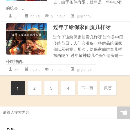
去，由于条件有限，过年是一年中少有
的机会，...
gnl
02-15
0
842
春节2024
过年了给保家仙贡几样呀
过年了该给保家仙贡几样呀 过年是中国
传统节日，人们会准备一些供品给保家
仙以示敬意。那么，给保家仙供奉几样
东西呢？ 过年敬神磕几个头? 磕头是一
种敬神的...
gnl
02-15
0
635
春节2024
1
2
3
4
下一页
尾页
☚