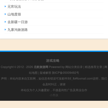
元宵玩法
山地度假
去新疆一日游
九寨沟旅游路
游戏攻略
Copyright © 2012 - 2026
北欧旅游网
Powered by
网站分类目录
|
精选推荐文章
|
网
站地图
|
疑难解答
陕ICP备05009492号
声明：本站内容来自互联网，如信息有错误可发邮件到f_fb#foxmail.com说明，我们
会及时纠正，谢谢
本站仅为个人兴趣爱好，不接盈利性广告及商业合作
小男孩