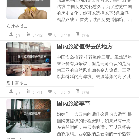
路线 中国历史文化悠久，为了游览中国
的历史文化，你可以选择以下5条旅游
精品路线： 首先，陕西历史博物馆、西
安碑林博...
gnl
04-12
0
148
旅游
国内旅游值得去的地方
中国海岛推荐 推荐海南三亚。虽然近年
来评价有点争议，但是无可否认的是海
南三亚的自然风光确实令人惊叹。三亚
以其绵延的海岸线、碧波荡漾的海水以
及丰富多...
gnl
04-11
0
343
旅游
国内旅游季节
姐妹们，去云南的话什么月份去适宜 根
据网友提供的行程安排，如果只有一周
左右的时间，去云南的话，可以选择去
西双版纳。西双版纳是云南的一个热带