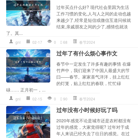
过年买点什么好? 现代社会里因为生活
工作习惯的变化,人与人之间的走动也越
来越少了,经常是短信或微信互道问候就
结束,亲戚朋友之间的少了,感情也就淡
了。其...
gnl
02-17
0
68
春节2024
过年了有什么烦心事作文
春节中一定发生了许多有趣的事情 在爆
竹声中，我们迎来了中国人最盛大的节
曰——春节。家家喜气洋洋，挂上红红
的灯笼，贴上红红的春联，忙忙碌
碌…… 正月初一，...
gnl
02-15
0
90
春节2024
过年没有小时候好玩了吗
2020年感觉不论是城市还是农村都没有
过年的感觉，大家觉得呢? 过年对于成
年人来说已经失去了往日的感觉。在过