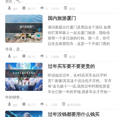
景区，气...
gnl
04-11
0
410
旅游
国内旅游厦门
请问家庭出行厦门及周边去个游玩 如果
你打算和家人一起去厦门旅游，我给你
推荐一个多日游的行程。第一天，你可
以先去南普陀寺，这是一个不收门票的
寺庙，是...
gnl
04-11
0
458
旅游
过年买车要不要更贵的
听说临近过年，去4S店买车会比平时
贵? 谢邀!其实这个说法也不尽然。 车市
有“金九银十”一说,虽然过年时期也算是
车企们新一年的开端,很多车企才开始一
年的销售...
gnl
02-17
0
35
春节2024
过年没钱都要用什么钱买