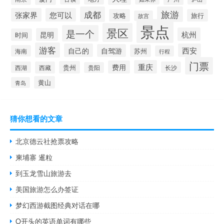
成都
旅游
张家界
您可以
攻略
旅行
故宫
景点
景区
是一个
杭州
昆明
时间
游客
自己的
西安
自驾游
苏州
海南
行程
门票
重庆
费用
贵州
西湖
西藏
长沙
贵阳
黄山
青岛
猜你想看的文章
北京德云社抢票攻略
柬埔寨 暹粒
到玉龙雪山旅游去
美国旅游怎么办签证
梦幻西游截图经典对话在哪
O开头的英语单词有哪些