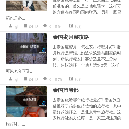
前准备的。首先是当地电话卡，这样可
以方便在泰国和国内联系。另外，肠胃
药也是必...
tgl
04-12
0
641
旅游
泰国蜜月游攻略
去泰国度蜜月，怎么安排行程才好? 蜜
月旅行是新婚夫妇追求浪漫与甜蜜的时
刻，所以行程安排要舒适且不过分奔
波。建议选择一个地方玩5-8天，这样
可以充分享受...
tgl
04-12
0
761
旅游
泰国旅游部
去泰国旅游哪个旅行社最好? 泰国旅游
部推荐了很多值得信赖的旅行社，其中
最好的选择之一是北京青年旅行社。这
家旅行社实力雄厚，是一家正规注册的
旅行社。...