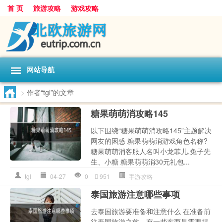
首 页
旅游攻略
游戏攻略
网站导航
>
作者“tgl”的文章
糖果萌萌消攻略145
以下围绕“糖果萌萌消攻略145”主题解决
网友的困惑 糖果萌萌消游戏角色名称?
糖果萌萌消客服人名叫小龙菲儿,兔子先
生、小糖 糖果萌萌消30元礼包...
tgl
04-27
0
951
手游攻略
泰国旅游注意哪些事项
去泰国旅游要准备和注意什么 在准备前
往泰国旅游之前，有一些东西是需要提