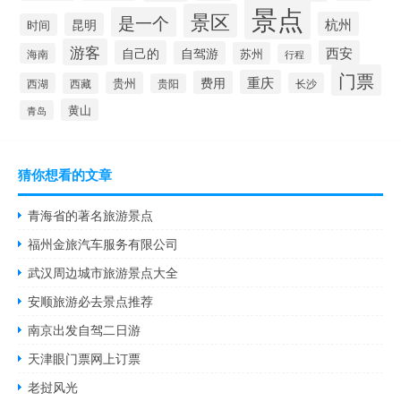
景点
景区
是一个
杭州
昆明
时间
游客
自己的
西安
自驾游
苏州
海南
行程
门票
重庆
费用
贵州
西湖
西藏
长沙
贵阳
黄山
青岛
猜你想看的文章
青海省的著名旅游景点
福州金旅汽车服务有限公司
武汉周边城市旅游景点大全
安顺旅游必去景点推荐
南京出发自驾二日游
天津眼门票网上订票
老挝风光