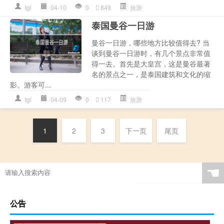
tgl
04-10
0
849
旅游
泰国曼谷一日游
曼谷一日游，哪些地方比较值得去? 当
谈到曼谷一日游时，有几个景点非常值
得一去。首先是大皇宫，这是曼谷最著
名的景点之一，是泰国建筑和文化的缩
影。游客可...
tgl
04-09
0
117
旅游
1
2
3
下一页
尾页
☚
公告