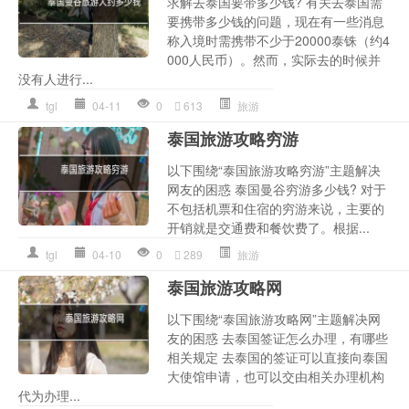
求解去泰国要带多少钱? 有关去泰国需
要携带多少钱的问题，现在有一些消息
称入境时需携带不少于20000泰铢（约4
000人民币）。然而，实际去的时候并
没有人进行...
tgl
04-11
0
613
旅游
泰国旅游攻略穷游
以下围绕“泰国旅游攻略穷游”主题解决
网友的困惑 泰国曼谷穷游多少钱? 对于
不包括机票和住宿的穷游来说，主要的
开销就是交通费和餐饮费了。根据...
tgl
04-10
0
289
旅游
泰国旅游攻略网
以下围绕“泰国旅游攻略网”主题解决网
友的困惑 去泰国签证怎么办理，有哪些
相关规定 去泰国的签证可以直接向泰国
大使馆申请，也可以交由相关办理机构
代为办理...