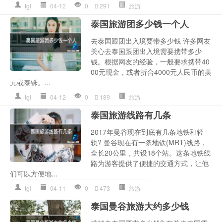
tgl
04-12
0
291
旅游
泰国旅游团多少钱一个人
去泰国跟团出入境要带多少钱 许多网友
关心去泰国跟团出入境需要携带多少
钱。根据网友的经验，一般要求携带40
00元现金，或者折合4000元人民币的美
元或泰铢。...
tgl
04-12
0
189
旅游
泰国旅游线路有几条
2017年曼谷现在到底有几条地铁和轻
轨? 曼谷现在有一条地铁(MRT)线路，
全长20公里，共设18个站。这条地铁线
路为游客提供了便捷的交通方式，让他
们可以方便地...
tgl
04-11
0
473
旅游
泰国曼谷旅游大约多少钱