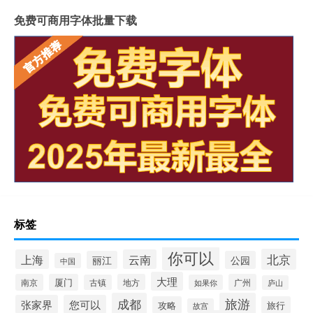
免费可商用字体批量下载
标签
你可以
北京
上海
云南
丽江
公园
中国
大理
南京
厦门
地方
广州
古镇
如果你
庐山
成都
旅游
张家界
您可以
攻略
旅行
故宫