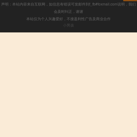
声明：本站内容来自互联网，如信息有错误可发邮件到f_fb#foxmail.com说明，我们
会及时纠正，谢谢
本站仅为个人兴趣爱好，不接盈利性广告及商业合作
小男孩