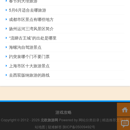
春节到大理旅游
5月6月适合去哪旅游
成都市区景点有哪些地方
扬州运河三湾风景区简介
“流睇古王城”的出处是哪里
海螺沟自驾游景点
趵突泉哪个门不要门票
上海市区十大旅游景点
去西双版纳旅游的路线
游戏攻略
Copyright © 2012 - 2026
北欧旅游网
Powered by
网站分类目录
|
精选推荐文章
|
网
站地图
|
疑难解答
陕ICP备05009492号