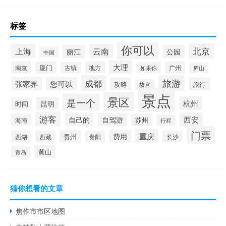
标签
你可以
北京
上海
云南
丽江
公园
中国
大理
南京
厦门
地方
广州
古镇
如果你
庐山
成都
旅游
张家界
您可以
攻略
旅行
故宫
景点
景区
是一个
杭州
昆明
时间
游客
自己的
西安
自驾游
苏州
海南
行程
门票
重庆
费用
贵州
西湖
西藏
长沙
贵阳
黄山
青岛
猜你想看的文章
焦作市市区地图