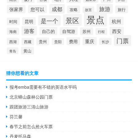
成都
旅游
张家界
您可以
攻略
旅行
故宫
景点
景区
是一个
杭州
昆明
时间
游客
自己的
西安
自驾游
苏州
海南
行程
门票
重庆
费用
贵州
西湖
西藏
长沙
贵阳
黄山
青岛
猜你想看的文章
报考emba需要有不错的英语水平吗
北京蟒山森林公园门票
跟团旅游三清山旅游
芬兰馨
春节之前怎么抢火车票
丹麦托马森