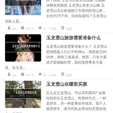
决网友的困惑 玉龙雪山有多少山峰 玉
龙雪山为云南省丽江市境内的雪山群，
全长约75千米。但你知道吗？玉龙雪山
实际上是...
ylx
04-12
0
926
旅游
玉龙雪山旅游需要准备什么
玉龙雪山旅游需要准备什么？ 玉龙雪山
是纳西族人们心中的神山，海拔超过40
00米，拥有三条索道。然而，只有大索
道才能接触到雪，因此推荐乘坐大索
道。在玉龙...
ylx
04-12
0
443
旅游
玉龙雪山在哪里买票
怎么去玉龙雪山、可以买到票吗? 如果
你想前往玉龙雪山，有两种方式，一种
是拼车，另一种是乘坐专线车。我个人
推荐拼车，因为司机会带你到买票的地