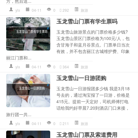
方，然后送...
ylx
04-11
0
292
旅游
玉龙雪山门票有学生票吗
玉龙雪山旅游景点的门票价格多少钱?
玉龙雪山景区门票价格为100元/人，包
含甘海子和蓝月谷景点。门票单日当次
有效，并不包含丽江古城维护费、印象
丽江门票和...
ylx
04-11
0
364
旅游
玉龙雪山一日游团购
玉龙雪山一日游报团多少钱 我是3月18
号去的，通过淘宝报了一日游，价格是
415元。提前一天定好，司机师傅打电
话给我约好早晨7.20到酒店门口来接，
旅行团一共...
ylx
04-11
0
211
旅游
玉龙雪山门票及索道费用