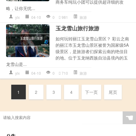
商务车纯玩小团可以提供超详细的攻
略，让你无忧...
ylx
04-10
0
981
旅游
玉龙雪山旅行旅游
如何玩转丽江玉龙雪山景区？ 彩云之南
的丽江市玉龙雪山景区被誉为国家级5A
级景区，是旅游者们探索云南的绝佳目
的地。位于玉龙纳西族自治县境内的玉
龙雪山是...
ylx
04-10
0
710
旅游
1
2
3
4
下一页
尾页
☚