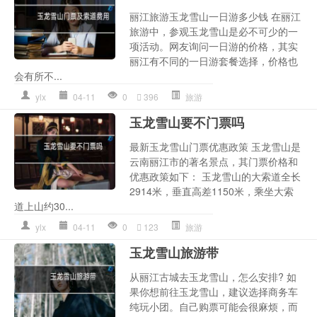
丽江旅游玉龙雪山一日游多少钱 在丽江
旅游中，参观玉龙雪山是必不可少的一
项活动。网友询问一日游的价格，其实
丽江有不同的一日游套餐选择，价格也
会有所不...
ylx
04-11
0
396
旅游
玉龙雪山要不门票吗
最新玉龙雪山门票优惠政策 玉龙雪山是
云南丽江市的著名景点，其门票价格和
优惠政策如下： 玉龙雪山的大索道全长
2914米，垂直高差1150米，乘坐大索
道上山约30...
ylx
04-11
0
123
旅游
玉龙雪山旅游带
从丽江古城去玉龙雪山，怎么安排? 如
果你想前往玉龙雪山，建议选择商务车
纯玩小团。自己购票可能会很麻烦，而