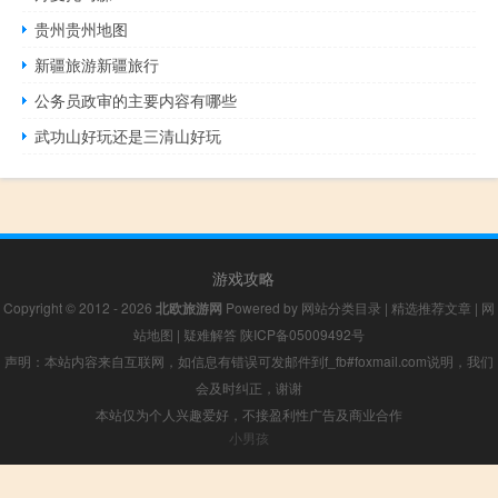
贵州贵州地图
新疆旅游新疆旅行
公务员政审的主要内容有哪些
武功山好玩还是三清山好玩
游戏攻略
Copyright © 2012 - 2026
北欧旅游网
Powered by
网站分类目录
|
精选推荐文章
|
网
站地图
|
疑难解答
陕ICP备05009492号
声明：本站内容来自互联网，如信息有错误可发邮件到f_fb#foxmail.com说明，我们
会及时纠正，谢谢
本站仅为个人兴趣爱好，不接盈利性广告及商业合作
小男孩