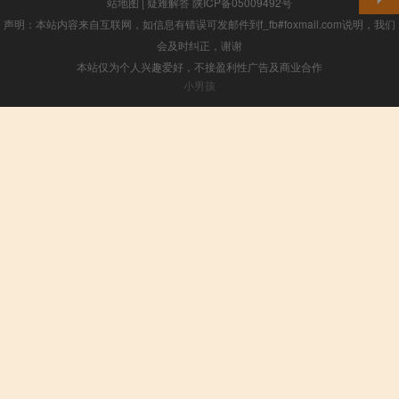
站地图
|
疑难解答
陕ICP备05009492号
声明：本站内容来自互联网，如信息有错误可发邮件到f_fb#foxmail.com说明，我们
会及时纠正，谢谢
本站仅为个人兴趣爱好，不接盈利性广告及商业合作
小男孩