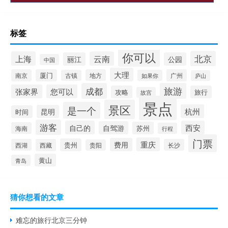
标签
你可以
北京
上海
云南
丽江
公园
中国
大理
南京
厦门
地方
广州
古镇
如果你
庐山
成都
旅游
张家界
您可以
攻略
旅行
故宫
景点
景区
是一个
杭州
昆明
时间
游客
自己的
西安
自驾游
苏州
海南
行程
门票
重庆
费用
贵州
西湖
西藏
长沙
贵阳
黄山
青岛
猜你想看的文章
难忘的旅行北京三分钟