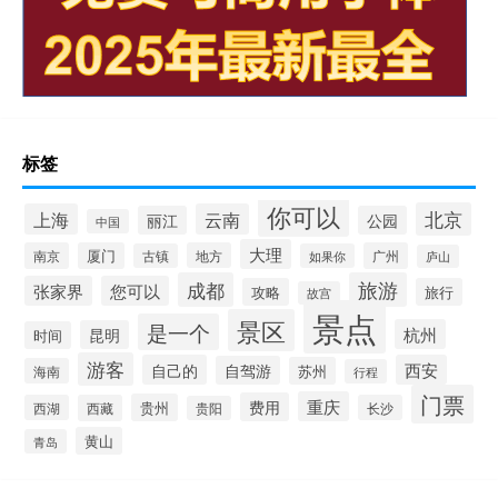
标签
你可以
北京
上海
云南
丽江
公园
中国
大理
南京
厦门
地方
广州
古镇
如果你
庐山
成都
旅游
张家界
您可以
攻略
旅行
故宫
景点
景区
是一个
杭州
昆明
时间
游客
自己的
西安
自驾游
苏州
海南
行程
门票
重庆
费用
贵州
西湖
西藏
长沙
贵阳
黄山
青岛