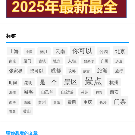
标签
你可以
北京
上海
云南
丽江
公园
中国
大理
南京
厦门
地方
广州
古镇
如果你
庐山
成都
旅游
张家界
您可以
攻略
旅行
故宫
景点
景区
是一个
杭州
昆明
时间
游客
自己的
西安
自驾游
苏州
海南
行程
门票
重庆
费用
贵州
西湖
西藏
长沙
贵阳
黄山
青岛
猜你想看的文章