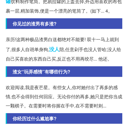
罐
饮料制作笔筒。把易拉罐的上盖去掉,外边用喜欢的布包
裹一层,稍加装饰,便是一个漂亮的笔筒了。(如下... 4。
你见过的渣男有多渣?
亲历!这两种极品渣男白送都绝对不能要! 双十一马上就到
没人
了,很多人自诩单身狗,
陪,任意剁手也没人管哈;没人给
自己买喜欢的东西自己买,反正也不用再绞尽... 他还。
渣女“玩弄感情”有哪些行为?
欢迎阅读,我是夜芒星。有些女人,你对她付出了再多的感
情,也不会得到任何回应。无论你付的再多,她只是把你当成
一颗棋子。在需要时将你握在手中,在不需要时则...
你经历过什么尴尬事?