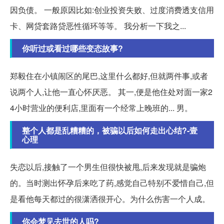
因负债。 一般原因比如:创业投资失败、过度消费透支信用
卡、网贷套路贷恶性循环等等。 我分析一下我之...
你听过或看过哪些变态故事?
郑毅住在小镇闹区的尾巴,这里什么都好,但就两件事,或者
说两个人,让他一直心怀厌恶。 其一,便是他住处对面一家2
4小时营业的便利店,里面有一个经常上晚班的... 男。
整个人都是乱糟糟的，被骗以后如何走出心结?-壹
心理
失恋以后,接触了一个男生但很快被甩,后来发现就是骗炮
的。当时测出怀孕后来吃了药,感觉自己特别不爱惜自己,但
是看他每天都过的很潇洒很开心。为什么伤害一个人成。
你会梦见去世的人吗?