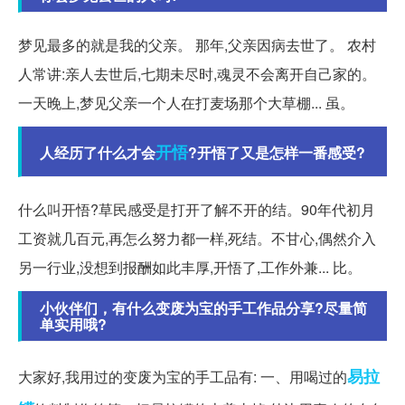
梦见最多的就是我的父亲。 那年,父亲因病去世了。 农村
人常讲:亲人去世后,七期未尽时,魂灵不会离开自己家的。
一天晚上,梦见父亲一个人在打麦场那个大草棚... 虽。
开悟
人经历了什么才会
?开悟了又是怎样一番感受?
什么叫开悟?草民感受是打开了解不开的结。90年代初月
工资就几百元,再怎么努力都一样,死结。不甘心,偶然介入
另一行业,没想到报酬如此丰厚,开悟了,工作外兼... 比。
小伙伴们，有什么变废为宝的手工作品分享?尽量简
单实用哦?
易拉
大家好,我用过的变废为宝的手工品有: 一、用喝过的