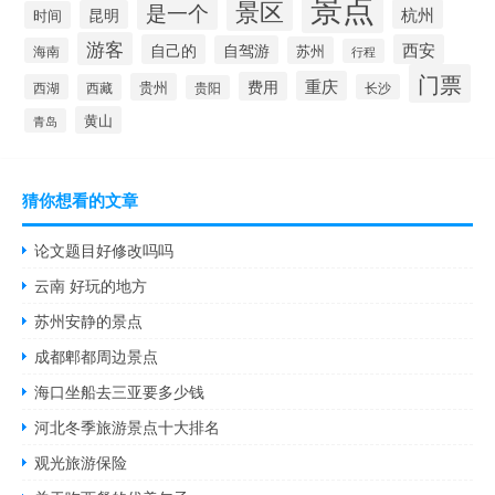
景点
景区
是一个
杭州
昆明
时间
游客
自己的
西安
自驾游
苏州
海南
行程
门票
重庆
费用
贵州
西湖
西藏
长沙
贵阳
黄山
青岛
猜你想看的文章
论文题目好修改吗吗
云南 好玩的地方
苏州安静的景点
成都郫都周边景点
海口坐船去三亚要多少钱
河北冬季旅游景点十大排名
观光旅游保险