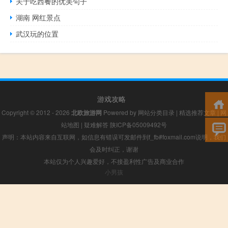
关于吃西餐的优美句子
湖南 网红景点
武汉玩的位置
游戏攻略
Copyright © 2012 - 2026
北欧旅游网
Powered by
网站分类目录
|
精选推荐文章
|
网
站地图
|
疑难解答
陕ICP备05009492号
声明：本站内容来自互联网，如信息有错误可发邮件到f_fb#foxmail.com说明，我们
会及时纠正，谢谢
本站仅为个人兴趣爱好，不接盈利性广告及商业合作
小男孩